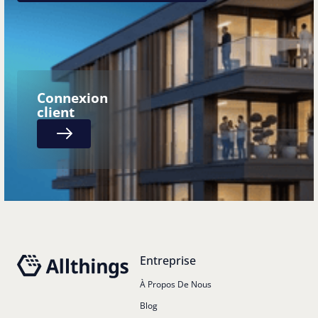
Connexion
client
Next
Pied de page
Entreprise
À Propos De Nous
Blog