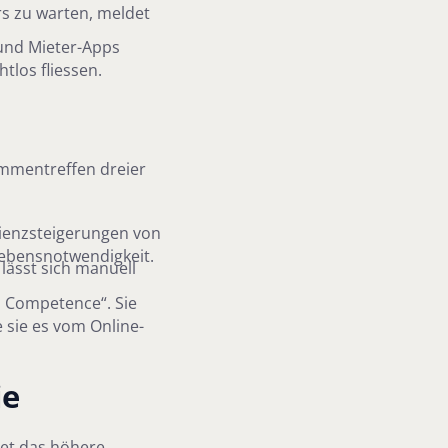
rs zu warten, meldet
und Mieter-Apps
tlos fliessen.
ammentreffen dreier
izienzsteigerungen von
lebensnotwendigkeit.
lässt sich manuell
d Competence“. Sie
sie es vom Online-
ie
et das höhere