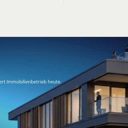
e
r
t
I
m
m
o
b
i
l
i
e
n
b
e
t
r
i
e
b
h
e
u
t
e
.