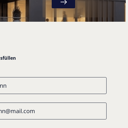
u
s
f
ü
l
l
e
n