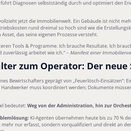
 führt Diagnosen selbstständig durch und optimiert den En
llzieht jetzt die Immobilienwelt. Ein Gebäude ist nicht meh
Betriebskosten rund dreimal so hoch sind wie die Erstellungs
Asset, das seine eigenen Prozesse versteht.
teren Tools & Programme. Ich brauche Resultate. Ich brauc
nd zuverlässig arbeitet wie ich.“ –
Manifest einer Immobilienve
ter zum Operator: Der neue
ines Bewirtschafters geprägt von „Feuerlösch-Einsätzen“: Ein
ein Handwerker muss koordiniert werden; Dokumente müsse
l bedeutet:
Weg von der Administration, hin zur Orches
oblemlösung:
KI-Agenten übernehmen heute bis zu 70 % de
 mehr nur erfasst, sondern vorqualifiziert und direkt an de