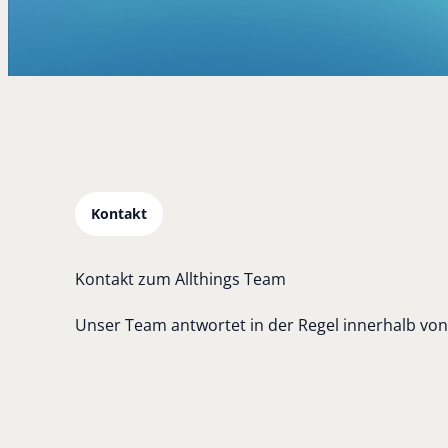
Kontakt
K
o
n
t
a
k
t
z
u
m
A
l
l
t
h
i
n
g
s
T
e
a
m
Unser Team antwortet in der Regel innerhalb von