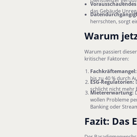
Dienstleister gerout
Vorausschauendes
das Gebäude Unregel
Datendurchgängigk
herrschten, sorgt ei
Warum jetz
Warum passiert dieser
kritischer Faktoren:
Fachkräftemangel:
bis zu 40 % durch A
ESG-Regulatorien:
D
schlicht nicht mehr 
Mietererwartung:
D
wollen Probleme pe
Banking oder Strea
Fazit: Das
Der Paradigmenwechsel