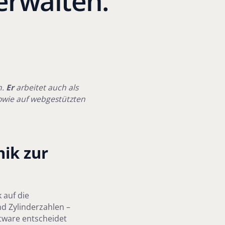
erwalten.
m.
Er
arbeitet auch als
owie auf webgestützten
nik zur
 auf die
nd Zylinderzahlen –
tware entscheidet