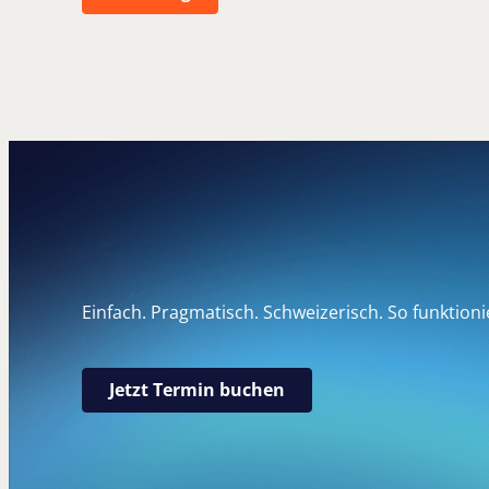
E
i
n
f
a
c
h
.
P
r
a
g
m
a
t
i
s
c
h
.
S
c
h
w
e
i
z
e
r
i
s
c
h
.
S
o
f
u
n
k
t
i
o
n
i
Jetzt Termin buchen
Jetzt Termin buchen