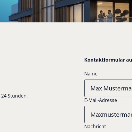
K
o
n
t
a
k
t
f
o
r
m
u
l
a
r
a
Name
 24 Stunden.
E-Mail-Adresse
Nachricht