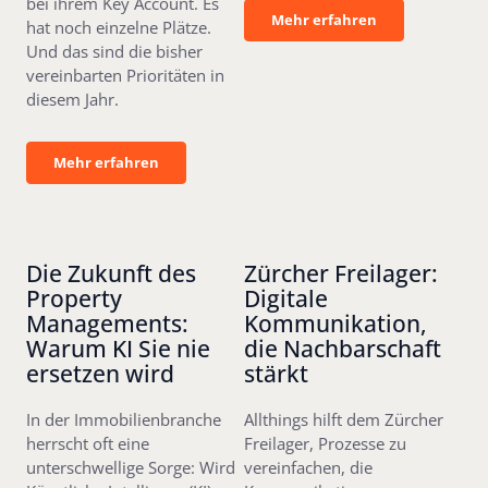
bei ihrem Key Account. Es
Mehr erfahren
Mehr erfahren
hat noch einzelne Plätze.
Und das sind die bisher
vereinbarten Prioritäten in
diesem Jahr.
Mehr erfahren
Mehr erfahren
Die Zukunft des
Zürcher Freilager:
Property
Digitale
Managements:
Kommunikation,
Warum KI Sie nie
die Nachbarschaft
ersetzen wird
stärkt
In der Immobilienbranche
Allthings hilft dem Zürcher
herrscht oft eine
Freilager, Prozesse zu
unterschwellige Sorge: Wird
vereinfachen, die