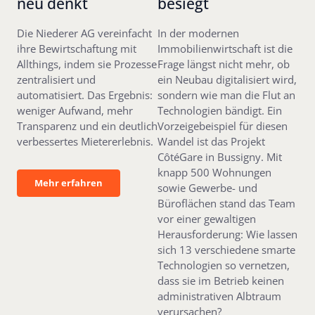
neu denkt
besiegt
Die Niederer AG vereinfacht
In der modernen
ihre Bewirtschaftung mit
Immobilienwirtschaft ist die
Allthings, indem sie Prozesse
Frage längst nicht mehr, ob
zentralisiert und
ein Neubau digitalisiert wird,
automatisiert. Das Ergebnis:
sondern wie man die Flut an
weniger Aufwand, mehr
Technologien bändigt. Ein
Transparenz und ein deutlich
Vorzeigebeispiel für diesen
verbessertes Mietererlebnis.
Wandel ist das Projekt
CôtéGare in Bussigny. Mit
knapp 500 Wohnungen
Mehr erfahren
Mehr erfahren
sowie Gewerbe- und
Büroflächen stand das Team
vor einer gewaltigen
Herausforderung: Wie lassen
sich 13 verschiedene smarte
Technologien so vernetzen,
dass sie im Betrieb keinen
administrativen Albtraum
verursachen?