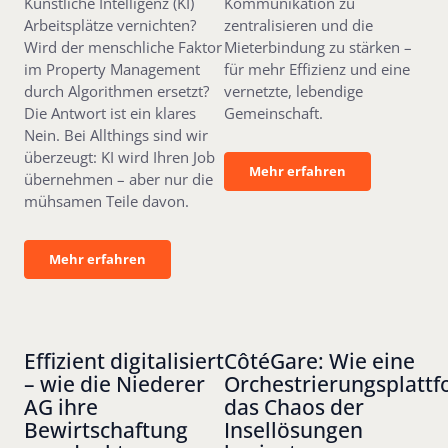
Künstliche Intelligenz (KI)
Kommunikation zu
Arbeitsplätze vernichten?
zentralisieren und die
Wird der menschliche Faktor
Mieterbindung zu stärken –
im Property Management
für mehr Effizienz und eine
durch Algorithmen ersetzt?
vernetzte, lebendige
Die Antwort ist ein klares
Gemeinschaft.
Nein. Bei Allthings sind wir
überzeugt: KI wird Ihren Job
Mehr erfahren
Mehr erfahren
übernehmen – aber nur die
mühsamen Teile davon.
Mehr erfahren
Mehr erfahren
Effizient digitalisiert
CôtéGare: Wie eine
– wie die Niederer
Orchestrierungsplatt
AG ihre
das Chaos der
Bewirtschaftung
Insellösungen